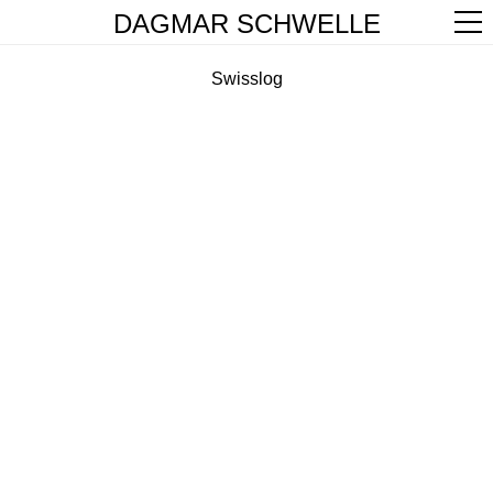
DAGMAR SCHWELLE
Swisslog
PORTFOLIO
ABOUT
CONTACT
BLOG
PRIVACY POLICY
INSTAGRAM